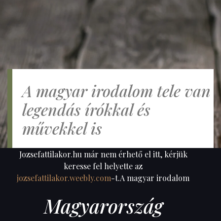
A magyar irodalom tele van
legendás írókkal és
művekkel is
Jozsefattilakor.hu már nem érhető el itt, kérjük
keresse fel helyette az
jozsefattilakor.weebly.com
-t.A magyar irodalom
Magyarország