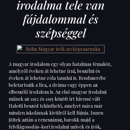
irodalma tele van
fájdalommal és
szépséggel
A magyar irodalom egy olyan hatalmas témakör,
amelyről éveken át lehetne írni, beszélni és
éveken át lehetne róla tanulni is. Rendszerébe
beletartozik a líra, a dráma vagy éppen az
elbeszélő irodalom is. Az első magyar irodalmi
műnek az 1192 és 1195 között írt híressé vált
Halotti beszéd tekinthető, amelyet mára már
minden iskolásnak kívülről kell fújnia. Innen
jöttek aztán a reneszánsz, barokk majd a
felvilágosodás-kori irodalmi művek és írók,