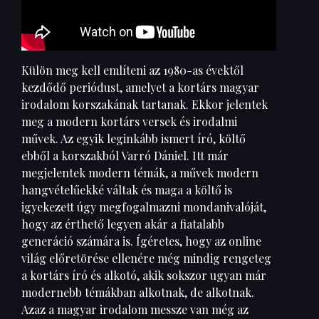
Külön meg kell említeni az 1980-as évektől
kezdődő periódust, amelyet a kortárs magyar
irodalom korszakának tartanak. Ekkor jelentek
meg a modern kortárs versek és irodalmi
művek. Az egyik leginkább ismert író, költő
ebből a korszakból Varró Dániel. Itt már
megjelentek modern témák, a művek modern
hangvételűekké váltak és maga a költő is
igyekezett úgy megfogalmazni mondanivalóját,
hogy az érthető legyen akár a fiatalabb
generáció számára is. Ígéretes, hogy az online
világ előretörése ellenére még mindig rengeteg
a kortárs író és alkotó, akik sokszor ugyan már
modernebb témákban alkotnak, de alkotnak.
Azaz a magyar irodalom messze van még az