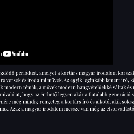
kezdődő periódust, amelyet a kortárs magyar irodalom korsz
s versek és irodalmi művek. Az egyik leginkább ismert író, k
ntek modern témák, a művek modern hangvételűekké váltak és
ivalóját, hogy az érthető legyen akár a fiatalabb generáció s
lenére még mindig rengeteg a kortárs író és alkotó, akik soks
ak. Azaz a magyar irodalom messze van még az elsorvadástó