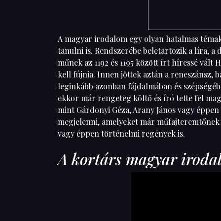
A magyar irodalom egy olyan hatalmas témakör
tanulni is. Rendszerébe beletartozik a líra, 
műnek az 1192 és 1195 között írt híressé vált
kell fújnia. Innen jöttek aztán a reneszánsz, 
leginkább azonban fájdalmában és szépségében
ekkor már rengeteg költő és író tette fel ma
mint Gárdonyi Géza, Arany János vagy éppen 
megjelenni, amelyeket már műfajteremtőnek i
vagy éppen történelmi regények is.
A kortárs magyar iroda