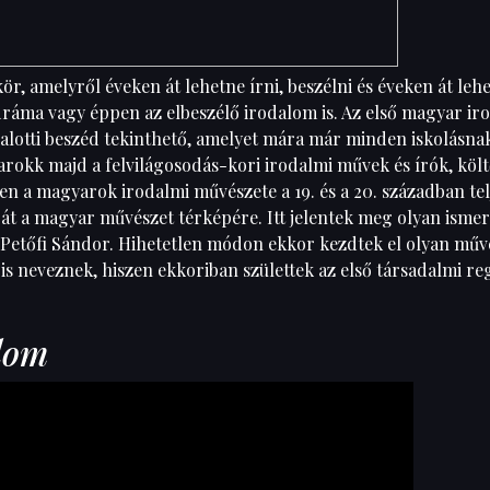
, amelyről éveken át lehetne írni, beszélni és éveken át lehe
a dráma vagy éppen az elbeszélő irodalom is. Az első magyar ir
 Halotti beszéd tekinthető, amelyet mára már minden iskolásna
barokk majd a felvilágosodás-kori irodalmi művek és írók, költ
 a magyarok irodalmi művészete a 19. és a 20. században telj
gát a magyar művészet térképére. Itt jelentek meg olyan ismer
Petőfi Sándor. Hihetetlen módon ekkor kezdtek el olyan műve
s neveznek, hiszen ekkoriban születtek az első társadalmi r
lom