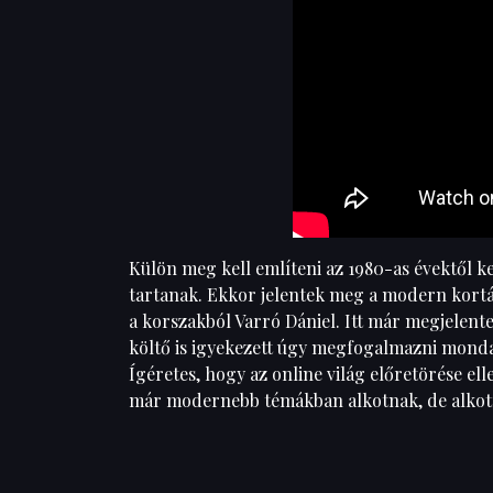
Külön meg kell említeni az 1980-as évektől 
tartanak. Ekkor jelentek meg a modern kortár
a korszakból Varró Dániel. Itt már megjele
költő is igyekezett úgy megfogalmazni mondan
Ígéretes, hogy az online világ előretörése el
már modernebb témákban alkotnak, de alkotn