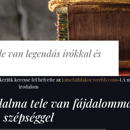
e van legendás írókkal és
 kérjük keresse fel helyette az
jozsefattilakor.weebly.com
-t.A 
irodalom
alma tele van fájdalomma
szépséggel