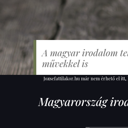
A magyar irodalom tel
művekkel is
Jozsefattilakor.hu már nem érhető el itt,
Magyarország irod