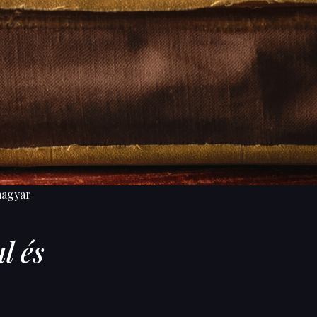
magyar
l és