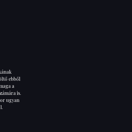
akának
öltő ebből
 maga a
zámára is.
zor ugyan
l.