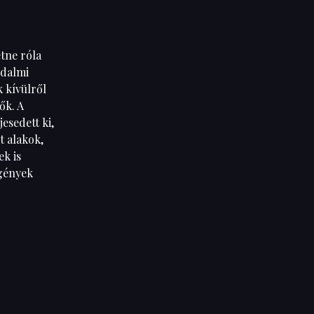
tne róla
odalmi
k kívülről
ők. A
esedett ki,
t alakok,
k is
egények